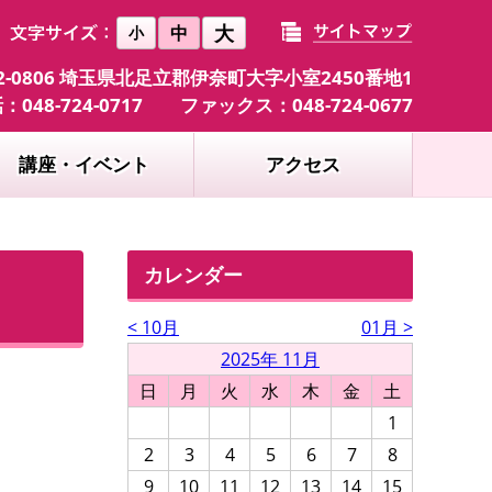
大
中
小
2-0806 埼玉県北足立郡伊奈町大字小室2450番地1
：048-724-0717 ファックス：048-724-0677
講座・イベント
アクセス
カレンダー
< 10月
01月 >
2025年 11月
日
月
火
水
木
金
土
1
2
3
4
5
6
7
8
9
10
11
12
13
14
15