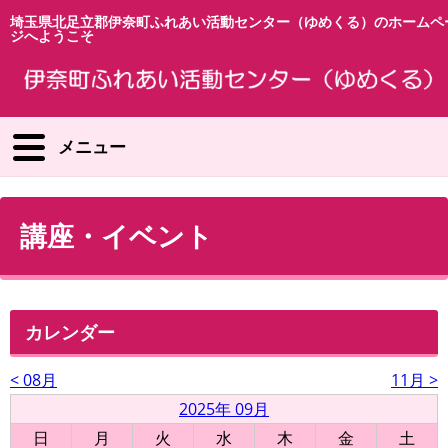
埼玉県北足立郡伊奈町ふれあい活動センター（ゆめくる）のホームペ
ジへようこそ
メニュー
講座・イベント
カレンダー
< 08月
11月 >
2025年 09月
日
月
火
水
木
金
土